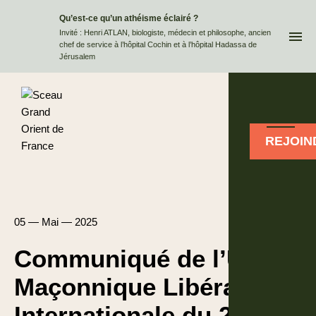
Qu’est-ce qu’un athéisme éclairé ?
QUI
Invité : Henri ATLAN, biologiste, médecin et philosophe, ancien
chef de service à l’hôpital Cochin et à l’hôpital Hadassa de
Jérusalem
REJOIN
05 — Mai — 2025
Communiqué de l’Union
Maçonnique Libérale
Internationale du 22