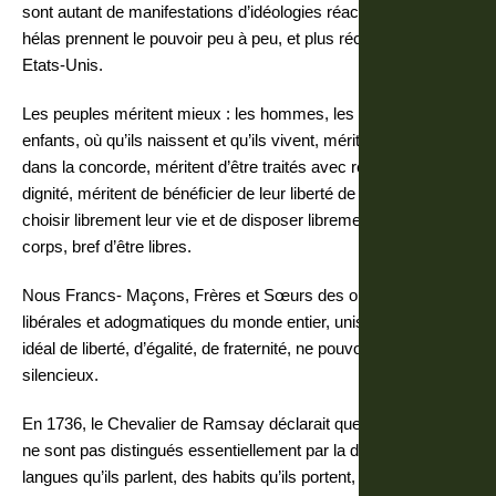
sont autant de manifestations d’idéologies réactionnaires qui
hélas prennent le pouvoir peu à peu, et plus récemment aux
Etats-Unis.
Les peuples méritent mieux : les hommes, les femmes, les
enfants, où qu’ils naissent et qu’ils vivent, méritent de vivre
dans la concorde, méritent d’être traités avec respect, et
dignité, méritent de bénéficier de leur liberté de conscience, de
choisir librement leur vie et de disposer librement de leur
corps, bref d’être libres.
Nous Francs- Maçons, Frères et Sœurs des obédiences
libérales et adogmatiques du monde entier, unis autour d’un
idéal de liberté, d’égalité, de fraternité, ne pouvons pas rester
silencieux.
En 1736, le Chevalier de Ramsay déclarait que « les hommes
ne sont pas distingués essentiellement par la différence des
langues qu’ils parlent, des habits qu’ils portent, ni des coins de