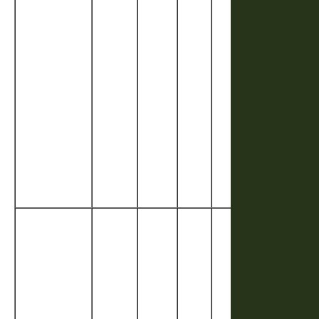
un cookie 
type « motif
dont le préf
_pk_id est
suivi d’une
série de
chiffres et
lettres
correspond
à un code 
référence p
le domaine.
Ce cookie 
associé à l
plateforme
open sourc
Piwik
(Matomo). I