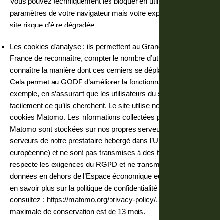
Vous pouvez techniquement les bloquer en utilisant les
paramètres de votre navigateur mais votre expérience sur le
site risque d’être dégradée.
Les cookies d’analyse : ils permettent au Grand Orient de
France de reconnaître, compter le nombre d’utilisateurs et de
connaître la manière dont ces derniers se déplacent sur le site.
Cela permet au GODF d’améliorer la fonctionnalité du site, par
exemple, en s’assurant que les utilisateurs du site trouvent
facilement ce qu’ils cherchent. Le site utilise notamment des
cookies Matomo. Les informations collectées par les cookies
Matomo sont stockées sur nos propres serveurs (ou sur les
serveurs de notre prestataire hébergé dans l’Union
européenne) et ne sont pas transmises à des tiers. Matomo
respecte les exigences du RGPD et ne transmet pas les
données en dehors de l’Espace économique européen. Pour
en savoir plus sur la politique de confidentialité de Matomo,
consultez :
https://matomo.org/privacy-policy/
. Leur durée
maximale de conservation est de 13 mois.