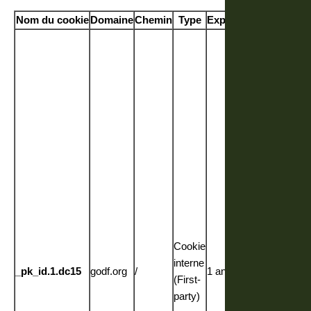
Nom du cookie
Domaine
Chemin
Type
Expiration
Descripti
Ce cookie 
associé à l
plateforme
open sourc
Piwik
(Matomo). I
permet d’ai
les
propriétaire
du site à
suivre le
comportem
des visiteu
Cookie
et à mesur
interne
_pk_id.1.dc15
godf.org
/
1 an
les
(First-
performanc
party)
du site. C’e