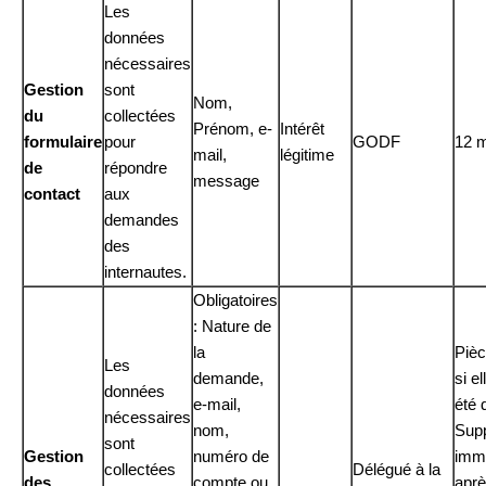
Les
données
nécessaires
Gestion
sont
Nom,
du
collectées
Prénom, e-
Intérêt
formulaire
pour
GODF
12 
mail,
légitime
de
répondre
message
contact
aux
demandes
des
internautes.
Obligatoires
: Nature de
la
Pièc
Les
demande,
si e
données
e-mail,
été 
nécessaires
nom,
Sup
sont
Gestion
numéro de
imm
collectées
Délégué à la
des
compte ou
apr