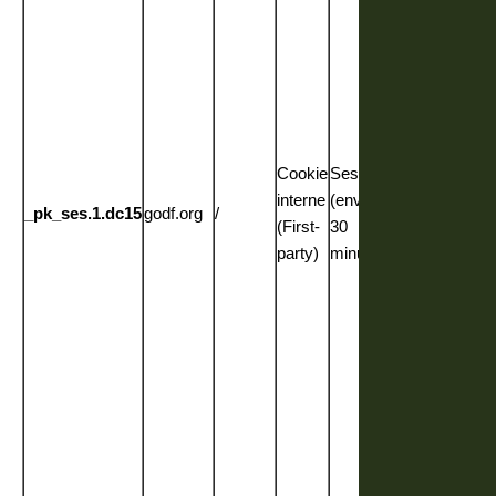
permet d’ai
les
propriétaire
du site à
suivre le
comportem
des visiteu
Cookie
Session
et à mesur
interne
(environ
_pk_ses.1.dc15
godf.org
/
les
(First-
30
performanc
party)
minutes)
du site. C’e
un cookie 
type « motif
dont le préf
_pk_ses es
suivi d’une
série de
chiffres et
lettres