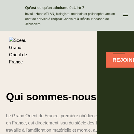
Qu’est-ce qu’un athéisme éclairé ?
QUI
Invité : Henri ATLAN, biologiste, médecin et philosophe, ancien
chef de service à l’hôpital Cochin et à l’hôpital Hadassa de
Jérusalem
REJOIN
Qui sommes-nous
Le Grand Orient de France, première obédience maçonnique
en France, est directement issu du siècle des Lumières. Il
travaille à l’amélioration matérielle et morale, au