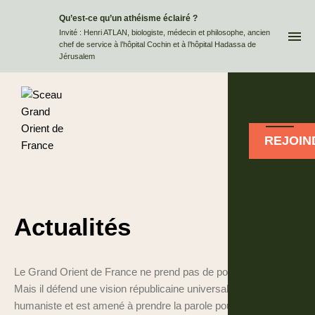
Qu’est-ce qu’un athéisme éclairé ?
QUI
Invité : Henri ATLAN, biologiste, médecin et philosophe, ancien
chef de service à l’hôpital Cochin et à l’hôpital Hadassa de
Jérusalem
REJOIN
Actualités
Le Grand Orient de France ne prend pas de position partisane.
Mais il défend une vision républicaine universaliste et
humaniste et est amené à prendre la parole pour défendre les