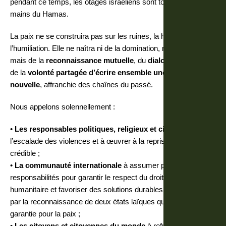
pendant ce temps, les otages israéliens sont toujours aux
mains du Hamas.
La paix ne se construira pas sur les ruines, la haine ou
l’humiliation. Elle ne naîtra ni de la domination, ni de l’exclusion
mais de la
reconnaissance mutuelle
, du
dialogue sincère
et
de la
volonté partagée d’écrire ensemble une histoire
nouvelle
, affranchie des chaînes du passé.
Nous appelons solennellement :
•
Les responsables politiques, religieux et civils
à cesser
l’escalade des violences et à œuvrer à la reprise d’un dialogue
crédible ;
•
La communauté internationale
à assumer pleinement ses
responsabilités pour garantir le respect du droit international
humanitaire et favoriser des solutions durables et équitables
par la reconnaissance de deux états laïques qui serait une
garantie pour la paix ;
•
Les citoyens et citoyennes du monde
à refuser les