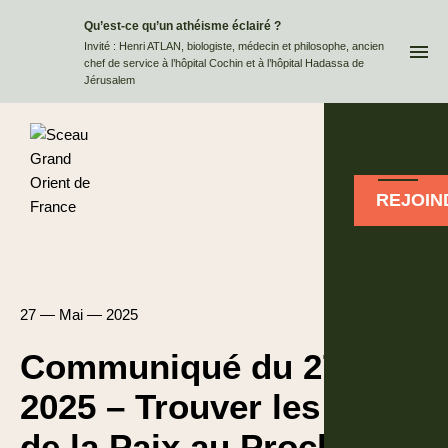
Qu’est-ce qu’un athéisme éclairé ?
QUI
Invité : Henri ATLAN, biologiste, médecin et philosophe, ancien
chef de service à l’hôpital Cochin et à l’hôpital Hadassa de
Jérusalem
REJOIN
27 — Mai — 2025
Communiqué du 27 mai
2025 – Trouver les voies
de la Paix au Proche-