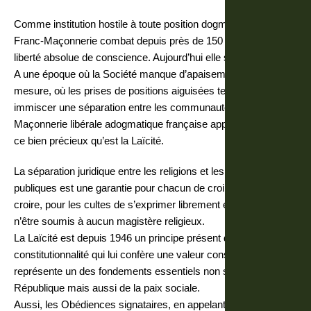
Comme institution hostile à toute position dogmatique, la
Franc-Maçonnerie combat depuis près de 150 ans pour la
liberté absolue de conscience. Aujourd’hui elle s’inquiète.
A une époque où la Société manque d’apaisement et de
mesure, où les prises de positions aiguisées tendent à
immiscer une séparation entre les communautés, la Franc-
Maçonnerie libérale adogmatique française appelle à respecter
ce bien précieux qu’est la Laïcité.
La séparation juridique entre les religions et les institutions
publiques est une garantie pour chacun de croire ou de ne pas
croire, pour les cultes de s’exprimer librement et pour l’Etat de
n’être soumis à aucun magistère religieux.
La Laïcité est depuis 1946 un principe présent dans le bloc de
constitutionnalité qui lui confère une valeur constitutionnelle et
représente un des fondements essentiels non seulement de la
République mais aussi de la paix sociale.
Aussi, les Obédiences signataires, en appelant à défendre et à