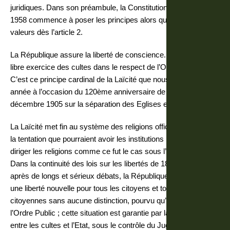
juridiques. Dans son préambule, la Constitution du 4 octobre
1958 commence à poser les principes alors qu’elle égrène les
valeurs dès l’article 2.
La République assure la liberté de conscience. Elle garantit le
libre exercice des cultes dans le respect de l’Ordre Public.
C’est ce principe cardinal de la Laïcité que nous fêtons cette
année à l’occasion du 120ème anniversaire de la loi du 9
décembre 1905 sur la séparation des Eglises et de l’Etat.
La Laïcité met fin au système des religions officielles ainsi qu’à
la tentation que pourraient avoir les institutions publiques de
diriger les religions comme ce fut le cas sous l’Ancien Régime.
Dans la continuité des lois sur les libertés de 1880 à 1905 et
après de longs et sérieux débats, la République a donc créé
une liberté nouvelle pour tous les citoyens et toutes les
citoyennes sans aucune distinction, pourvu qu’ils respectent
l’Ordre Public ; cette situation est garantie par la séparation
entre les cultes et l’Etat, sous le contrôle du Juge.