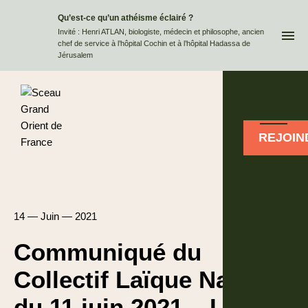
Qu’est-ce qu’un athéisme éclairé ?
QUI
Invité : Henri ATLAN, biologiste, médecin et philosophe, ancien
chef de service à l’hôpital Cochin et à l’hôpital Hadassa de
Jérusalem
REJOIN
14 — Juin — 2021
Communiqué du
Collectif Laïque National
du 11 juin 2021 – La