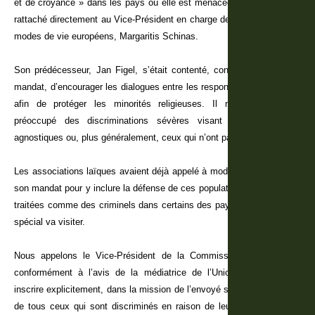
et de croyance » dans les pays où elle est menacée. Cet envoyé est
rattaché directement au Vice-Président en charge de la promotion des
modes de vie européens, Margaritis Schinas.
Son prédécesseur, Jan Figel, s’était contenté, conformément à son
mandat, d’encourager les dialogues entre les responsables des cultes
afin de protéger les minorités religieuses. Il ne s’était jamais
préoccupé des discriminations sévères visant les athées, les
agnostiques ou, plus généralement, ceux qui n’ont pas de religion.
Les associations laïques avaient déjà appelé à modifier le contenu de
son mandat pour y inclure la défense de ces populations menacées et
traitées comme des criminels dans certains des pays que cet envoyé
spécial va visiter.
Nous appelons le Vice-Président de la Commission, M. Schinas,
conformément à l’avis de la médiatrice de l’Union européenne, à
inscrire explicitement, dans la mission de l’envoyé spécial, la défense
de tous ceux qui sont discriminés en raison de leurs convictions et