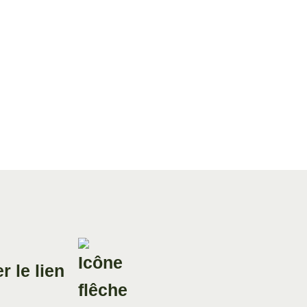
Invité(s) : Benjamin STORA,
Historien, professe...
05 Jan. 2025
Divers aspects de la pensée
contemporaine
Entretien avec
Sylvain SOLUSTRI,
Grand Officier...
Invité : Sylvain SOLUSTRI,
Grand Officier délég...
03 Nov. 2024
Divers aspects de la pensée
contemporaine
r le lien
Entretien avec Gilles
KEPEL, politologue
et ess...