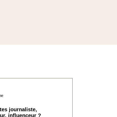
priorités du Grand...
Invité : Pierre BERTINOTTI,
Grand Maître du Gra...
01 Fév. 2026
Divers aspects de la pensée
contemporaine
Penser l’islamisme,
dix ans après le 13
novembr...
Invité : Gilles KEPEL,
politologue, spécialiste...
02 Nov. 2025
Divers aspects de la pensée
contemporaine
Défendre la
tes journaliste,
République et
ur, influenceur ?
refonder le pacte