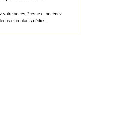
social
Invité : Pierre BERTINOTTI,
 votre accès Presse et accédez
Grand Maître du Gra...
tenus et contacts dédiés.
05 Oct. 2025
Divers aspects de la pensée
contemporaine
L’universalisme
émancipateur face à
ses adversa...
Invité : Philippe FOUSSIER,
vice-président d’Un...
07 Sep. 2025
Divers aspects de la pensée
contemporaine
Appel à la
constitutionnalisation