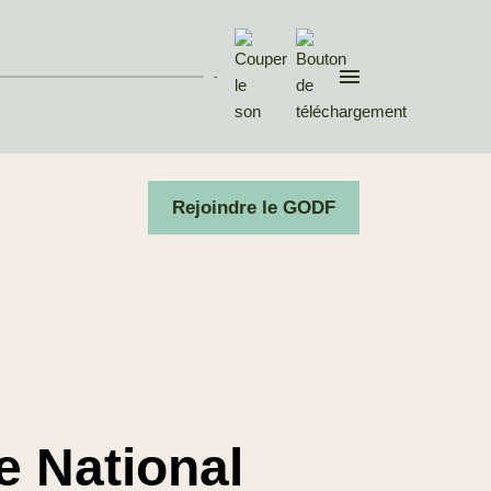
Invité : Christophe
DEVILLERS, rédacteur en
che...
-
03 Mai. 2026
Divers aspects de la pensée
contemporaine
Rejoindre le GODF
Après les
municipales, réunir
ce qui est épars
Invité : Pierre BERTINOTTI,
Grand Maître du Gra...
05 Avr. 2026
Divers aspects de la pensée
contemporaine
e National
Raffermir la
République, les