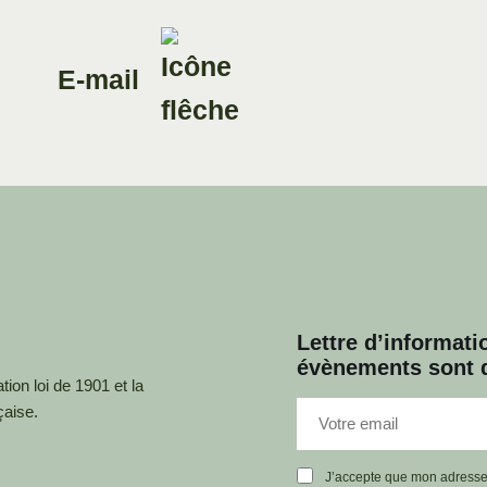
E-mail
Lettre d’informatio
évènements sont d
ion loi de 1901 et la
çaise.
J’accepte que mon adresse ma