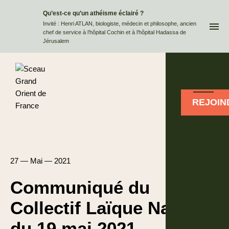
Qu’est-ce qu’un athéisme éclairé ?
QUI
Invité : Henri ATLAN, biologiste, médecin et philosophe, ancien
chef de service à l’hôpital Cochin et à l’hôpital Hadassa de
Jérusalem
REJOIN
27 — Mai — 2021
Communiqué du
Collectif Laïque National
du 19 mai 2021