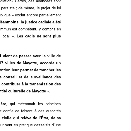
pudiation). Certes, ces avancées sont
» persiste ; de même, le projet de loi
blique » exclut encore partiellement
éanmoins, la justice cadiale a été
 commun est compétent, y compris en
t local ».
Les cadis ne sont plus
 vient de passer avec la ville de
7 villes de Mayotte, accorde un
ention leur permet de trancher les
e conseil et de surveillance des
« contribuer à la transmission des
tité culturelle de Mayotte ».
ière,
qui méconnait les principes
 confie ce faisant à ces autorités
x civile qui relève de l’État, de sa
eur sont en pratique dessaisis d’une