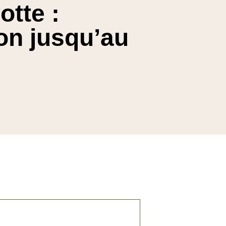
priorités du Grand...
otte :
Invité : Pierre BERTINOTTI,
Grand Maître du Gra...
on jusqu’au
01 Fév. 2026
Divers aspects de la pensée
contemporaine
Penser l’islamisme,
dix ans après le 13
novembr...
Invité : Gilles KEPEL,
politologue, spécialiste...
02 Nov. 2025
Divers aspects de la pensée
contemporaine
Défendre la
République et
refonder le pacte