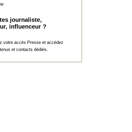
social
Invité : Pierre BERTINOTTI,
Grand Maître du Gra...
tes journaliste,
ur, influenceur ?
05 Oct. 2025
 votre accès Presse et accédez
Divers aspects de la pensée
tenus et contacts dédiés.
contemporaine
L’universalisme
émancipateur face à
ses adversa...
Invité : Philippe FOUSSIER,
vice-président d’Un...
07 Sep. 2025
Divers aspects de la pensée
contemporaine
Appel à la
constitutionnalisation