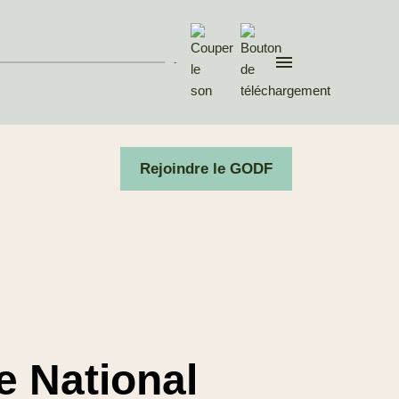
Invité : Christophe
DEVILLERS, rédacteur en
che...
-
03 Mai. 2026
Divers aspects de la pensée
contemporaine
Rejoindre le GODF
Après les
municipales, réunir
ce qui est épars
Invité : Pierre BERTINOTTI,
Grand Maître du Gra...
05 Avr. 2026
Divers aspects de la pensée
contemporaine
e National
Raffermir la
République, les