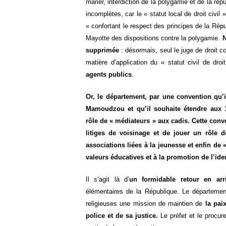
marier, interdiction de la polygamie et de la ré
incomplètes, car le « statut local de droit civil 
« confortant le respect des principes de la Répu
Mayotte des dispositions contre la polygamie.
N
supprimée
: désormais, seul le juge de droit
matière d’application du « statut civil de droi
agents publics
.
Or, le département, par une convention qu’il
Mamoudzou et qu’il souhaite étendre aux 1
rôle de « médiateurs » aux cadis. Cette conv
litiges de voisinage et de jouer un rôle d
associations liées à la jeunesse et enfin de 
valeurs éducatives et à la promotion de l’iden
Il s’agit là d’
un formidable retour en arr
élémentaires de la République. Le département
religieuses une mission de maintien de
la pai
police et de sa justice.
Le préfet et le procur