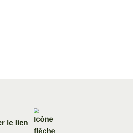
Invité : Gilles KEPEL,
politologue et essayiste...
06 Oct. 2024
Divers aspects de la pensée
contemporaine
Entretien avec
Nicolas PENIN,
Grand Maître du G...
Invité : Nicolas PENIN, Grand
Maître du Grand O...
01 Sep. 2024
Divers aspects de la pensée
contemporaine
Les Républiques
r le lien
démocratiques en
danger