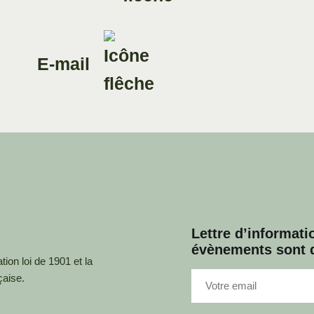
E-mail
Lettre d’informatio
évènements sont d
ion loi de 1901 et la
çaise.