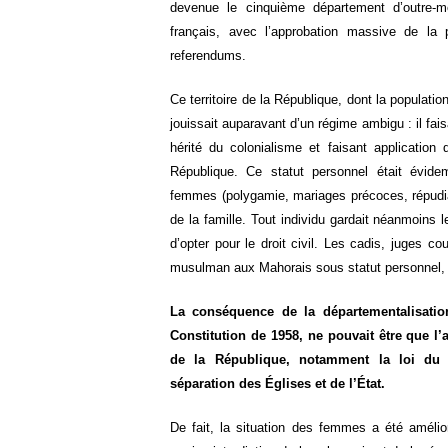
devenue le cinquième département d’outre-m
français, avec l’approbation massive de la p
referendums.
Ce territoire de la République, dont la popula
jouissait auparavant d’un régime ambigu : il fais
hérité du colonialisme et faisant application d
République. Ce statut personnel était évid
femmes (polygamie, mariages précoces, répudiati
de la famille. Tout individu gardait néanmoins l
d’opter pour le droit civil. Les cadis, juges cou
musulman aux Mahorais sous statut personnel, é
La conséquence de la départementalisation
Constitution de 1958, ne pouvait être que l’
de la République, notamment la loi du 
séparation des Églises et de l’État.
De fait, la situation des femmes a été améli