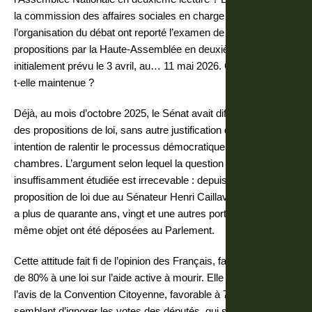
la commission des affaires sociales en charge de
l’organisation du débat ont reporté l’examen de ces
propositions par la Haute-Assemblée en deuxième lecture,
initialement prévu le 3 avril, au… 11 mai 2026. Cette date sera-
t-elle maintenue ?
Déjà, au mois d’octobre 2025, le Sénat avait différé l’examen
des propositions de loi, sans autre justification que son
intention de ralentir le processus démocratique entre les deux
chambres. L’argument selon lequel la question aurait été
insuffisamment étudiée est irrecevable : depuis la première
proposition de loi due au Sénateur Henri Caillavet en 1978, il y
a plus de quarante ans, vingt et une autres portant sur le
même objet ont été déposées au Parlement.
Cette attitude fait fi de l’opinion des Français, favorables à plus
de 80% à une loi sur l’aide active à mourir. Elle tient pour nul
l’avis de la Convention Citoyenne, favorable à 75 %. Elle fait
semblant d’ignorer les votes des députés, qui se sont