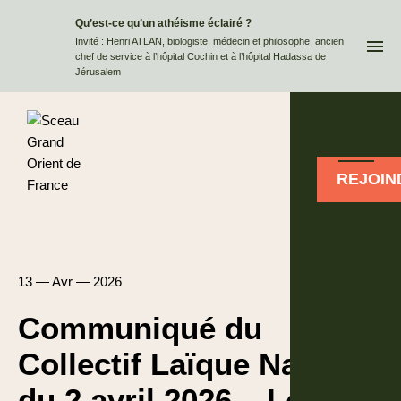
Qu’est-ce qu’un athéisme éclairé ?
QUI
Invité : Henri ATLAN, biologiste, médecin et philosophe, ancien
chef de service à l’hôpital Cochin et à l’hôpital Hadassa de
Jérusalem
REJOIN
13 — Avr — 2026
Communiqué du
Collectif Laïque National
du 2 avril 2026 – Le