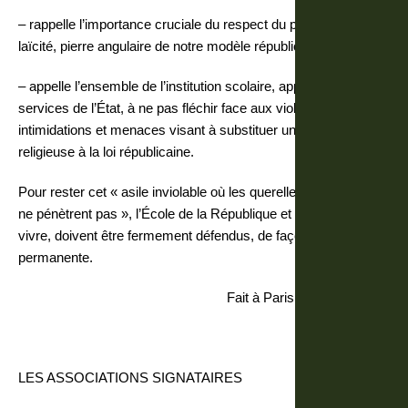
– rappelle l’importance cruciale du respect du principe de
laïcité, pierre angulaire de notre modèle républicain ;
– appelle l’ensemble de l’institution scolaire, appuyée par les
services de l’État, à ne pas fléchir face aux violences,
intimidations et menaces visant à substituer une norme
religieuse à la loi républicaine.
Pour rester cet « asile inviolable où les querelles des hommes
ne pénètrent pas », l’École de la République et ceux qui la font
vivre, doivent être fermement défendus, de façon intangible et
permanente.
Fait à Paris, le 7 mars 2024
LES ASSOCIATIONS SIGNATAIRES