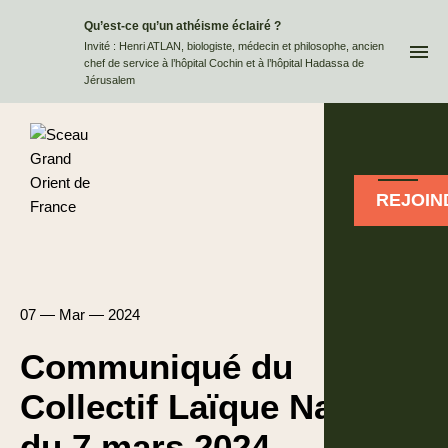
Qu’est-ce qu’un athéisme éclairé ?
QUI
Invité : Henri ATLAN, biologiste, médecin et philosophe, ancien
chef de service à l’hôpital Cochin et à l’hôpital Hadassa de
Jérusalem
REJOIN
07 — Mar — 2024
Communiqué du
Collectif Laïque National
du 7 mars 2024 –