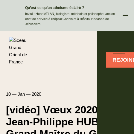
Qu’est-ce qu’un athéisme éclairé ?
QUI
Invité : Henri ATLAN, biologiste, médecin et philosophe, ancien
chef de service à l’hôpital Cochin et à l’hôpital Hadassa de
Jérusalem
REJOIN
10 — Jan — 2020
[vidéo] Vœux 2020 de
Jean-Philippe HUBSCH,
Grand Maître du Grand