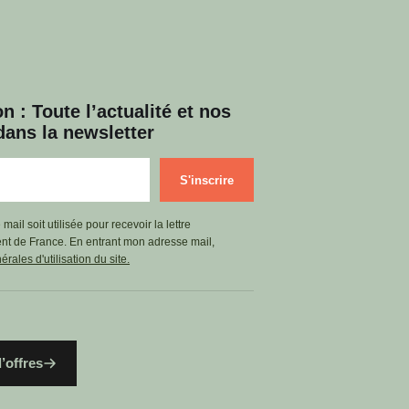
Invité(s) : Benjamin STORA,
Historien, professe...
05 Jan. 2025
n : Toute l’actualité et nos
Divers aspects de la pensée
ans la newsletter
contemporaine
Entretien avec
S'inscrire
Sylvain SOLUSTRI,
Grand Officier...
Invité : Sylvain SOLUSTRI,
il soit utilisée pour recevoir la lettre
Grand Officier délég...
ent de France. En entrant mon adresse mail,
rales d'utilisation du site.
03 Nov. 2024
Divers aspects de la pensée
contemporaine
’offres
Entretien avec Gilles
KEPEL, politologue
et ess...