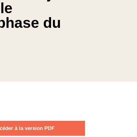
priorités du Grand...
le
Invité : Pierre BERTINOTTI,
Grand Maître du Gra...
phase du
01 Fév. 2026
Divers aspects de la pensée
contemporaine
Penser l’islamisme,
dix ans après le 13
novembr...
Invité : Gilles KEPEL,
politologue, spécialiste...
02 Nov. 2025
Divers aspects de la pensée
contemporaine
Défendre la
céder à la version PDF
République et
refonder le pacte