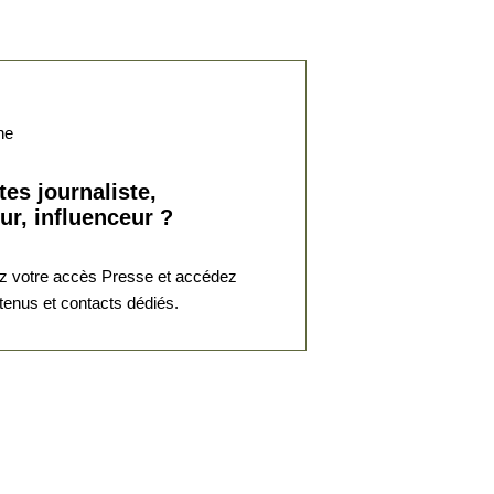
social
Invité : Pierre BERTINOTTI,
Grand Maître du Gra...
05 Oct. 2025
Divers aspects de la pensée
tes journaliste,
contemporaine
ur, influenceur ?
L’universalisme
émancipateur face à
ses adversa...
 votre accès Presse et accédez
Invité : Philippe FOUSSIER,
tenus et contacts dédiés.
vice-président d’Un...
07 Sep. 2025
Divers aspects de la pensée
contemporaine
Appel à la
constitutionnalisation