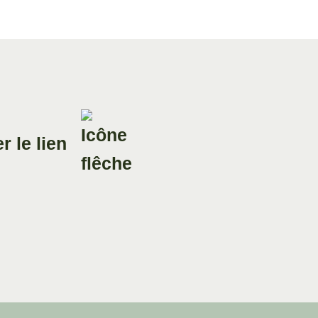
des deux prem...
Invité(s) : Nicolas PENIN,
Grand Maître du Gran...
04 Mai. 2025
Divers aspects de la pensée
contemporaine
Comment transmettre
r le lien
la culture et le
patrimoine...
Invité : Pierre MOLLIER,
Directeur du musée de ...
06 Avr. 2025
Divers aspects de la pensée
contemporaine
Entretien avec
Benjamin STORA,
Historien, profe...