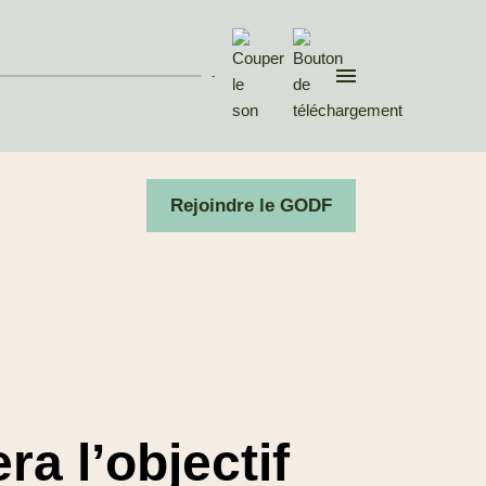
Invité : Christophe
DEVILLERS, rédacteur en
che...
-
03 Mai. 2026
Divers aspects de la pensée
contemporaine
Rejoindre le GODF
Après les
municipales, réunir
ce qui est épars
Invité : Pierre BERTINOTTI,
Grand Maître du Gra...
05 Avr. 2026
Divers aspects de la pensée
contemporaine
ra l’objectif
Raffermir la
République, les