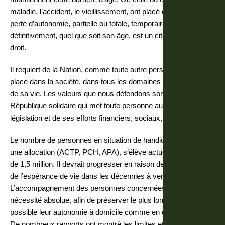
maladie, l’accident, le vieillissement, ont placé en situation de
perte d’autonomie, partielle ou totale, temporairement ou
définitivement, quel que soit son âge, est un citoyen de plein
droit.
Il requiert de la Nation, comme toute autre personne, une égale
place dans la société, dans tous les domaines et tout au long
de sa vie. Les valeurs que nous défendons sont celles d’une
République solidaire qui met toute personne au cœur de sa
législation et de ses efforts financiers, sociaux, culturels…
Le nombre de personnes en situation de handicap touchant
une allocation (ACTP, PCH, APA), s’élève actuellement à plus
de 1,5 million. Il devrait progresser en raison de l’allongement
de l’espérance de vie dans les décennies à venir.
L’accompagnement des personnes concernées est une
nécessité absolue, afin de préserver le plus longtemps
possible leur autonomie à domicile comme en établissement.
De nombreux rapports ont montré les limites et les inégalités