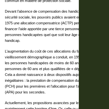
commun en matière de protection sociale.
Devant l’absence de compensation des handicaps par la
sécurité sociale, les pouvoirs publics avaient en effet créé en
1975 une allocation compensatrice (ACTP) permettant de
financer l’aide apportée par une tierce personne aux
personnes handicapées quel que soit leur âge et l’origine du
handicap.
L’augmentation du coût de ces allocations du fait du
vieillissement démographique a conduit, en 1997, à séparer
les personnes handicapées de moins de 60 ans des
personnes de 60 ans et plus qualifiées de « dépendantes ».
Cela a donné naissance à deux dispositifs aujourd’hui très
inégalitaires : la prestation de compensation du handicap
(PCH) pour les premières et l’allocation pour l’autonomie
(APA) pour les secondes.
Actuellement, les propositions avancées par le gouvernement
maintiennent cette barrière d’âge. Or, celle ou celui que la