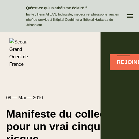
Qu’est-ce qu’un athéisme éclairé ?
QUI
Invité : Henri ATLAN, biologiste, médecin et philosophe, ancien
chef de service à l’hôpital Cochin et à l’hôpital Hadassa de
Jérusalem
REJOIN
09 — Mai — 2010
Manifeste du collectif
pour un vrai cinquième
risque