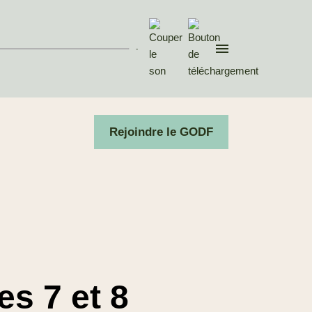
Invité : Christophe
DEVILLERS, rédacteur en
che...
-
03 Mai. 2026
Divers aspects de la pensée
contemporaine
Rejoindre le GODF
Après les
municipales, réunir
ce qui est épars
Invité : Pierre BERTINOTTI,
Grand Maître du Gra...
05 Avr. 2026
Divers aspects de la pensée
contemporaine
s 7 et 8
Raffermir la
République, les