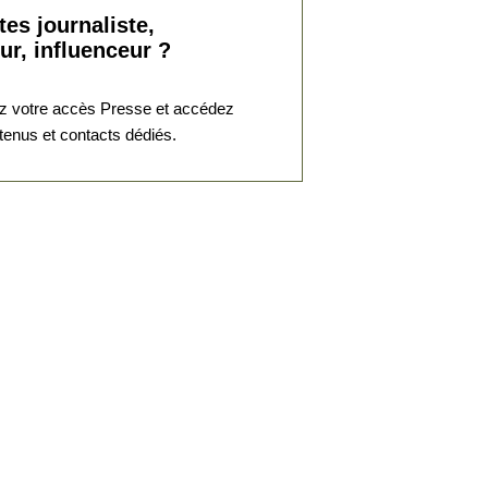
des deux prem...
tes journaliste,
Invité : Nicolas PENIN, Grand
ur, influenceur ?
Maître du Grand O...
03 Août. 2025
 votre accès Presse et accédez
tenus et contacts dédiés.
Divers aspects de la pensée
contemporaine
La République
fraternelle et ses
promesses d’ém...
Invité : Patrick HADDAD,
Maire de Sarcelles
08 Juin. 2025
Divers aspects de la pensée
contemporaine
Appel à la
constitutionnalisation