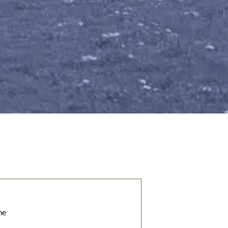
social
Invité : Pierre BERTINOTTI,
Grand Maître du Gra...
05 Oct. 2025
Divers aspects de la pensée
contemporaine
L’universalisme
émancipateur face à
ses adversa...
Invité : Philippe FOUSSIER,
vice-président d’Un...
07 Sep. 2025
Divers aspects de la pensée
contemporaine
Appel à la
constitutionnalisation