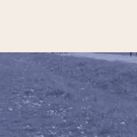
priorités du Grand...
Invité : Pierre BERTINOTTI,
Grand Maître du Gra...
01 Fév. 2026
Divers aspects de la pensée
contemporaine
Penser l’islamisme,
dix ans après le 13
novembr...
Invité : Gilles KEPEL,
politologue, spécialiste...
02 Nov. 2025
Divers aspects de la pensée
contemporaine
Défendre la
République et
refonder le pacte