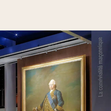
priorités du Grand...
Invité : Pierre BERTINOTTI,
Grand Maître du Gra...
01 Fév. 2026
Divers aspects de la pensée
contemporaine
Penser l’islamisme,
dix ans après le 13
novembr...
Invité : Gilles KEPEL,
politologue, spécialiste...
02 Nov. 2025
Divers aspects de la pensée
contemporaine
Défendre la
République et
refonder le pacte