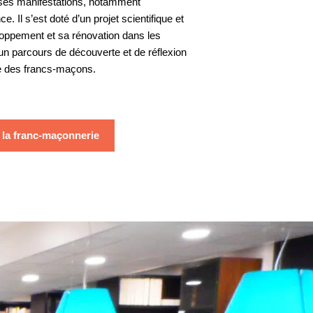
uses manifestations, notamment
des deux prem...
 Il s’est doté d’un projet scientifique et
Invité(s) : Nicolas PENIN,
Grand Maître du Gran...
eloppement et sa rénovation dans les
 un parcours de découverte et de réflexion
04 Mai. 2025
oire des francs-maçons.
Divers aspects de la pensée
contemporaine
Comment transmettre
e la franc-maçonnerie
la culture et le
patrimoine...
Invité : Pierre MOLLIER,
Directeur du musée de ...
06 Avr. 2025
Divers aspects de la pensée
contemporaine
Entretien avec
Benjamin STORA,
Historien, profe...