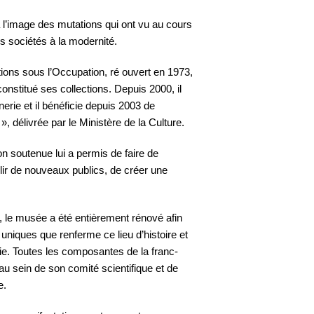
des deux prem...
Invité : Nicolas PENIN, Grand
l’image des mutations qui ont vu au cours
Maître du Grand O...
s sociétés à la modernité.
03 Août. 2025
tions sous l’Occupation, ré ouvert en 1973,
nstitué ses collections. Depuis 2000, il
Divers aspects de la pensée
rie et il bénéficie depuis 2003 de
contemporaine
, délivrée par le Ministère de la Culture.
La République
fraternelle et ses
n soutenue lui a permis de faire de
promesses d’ém...
llir de nouveaux publics, de créer une
Invité : Patrick HADDAD,
Maire de Sarcelles
08 Juin. 2025
 le musée a été entièrement rénové afin
uniques que renferme ce lieu d’histoire et
ie. Toutes les composantes de la franc-
Divers aspects de la pensée
u sein de son comité scientifique et de
contemporaine
e.
Appel à la
constitutionnalisation