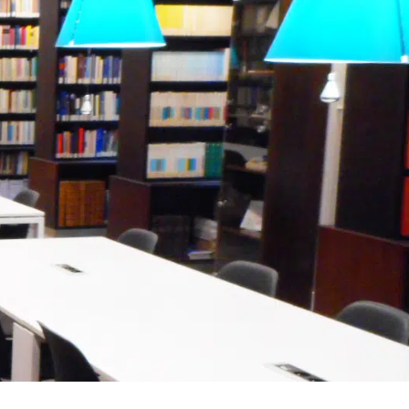
Invité(s) : Benjamin STORA,
Historien, professe...
05 Jan. 2025
Divers aspects de la pensée
contemporaine
Entretien avec
Sylvain SOLUSTRI,
Grand Officier...
Invité : Sylvain SOLUSTRI,
Grand Officier délég...
03 Nov. 2024
Divers aspects de la pensée
contemporaine
Entretien avec Gilles
KEPEL, politologue
et ess...