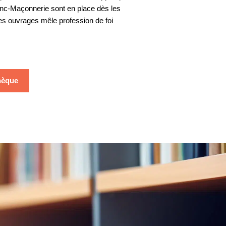
Invitée : Dominique
ranc-Maçonnerie sont en place dès les
SCHNAPPER, sociologue,
des ouvrages mêle profession de foi
memb...
02 Juin. 2024
Divers aspects de la pensée
thèque
contemporaine
Le défi du populisme
Invité : Stéphane Rozès,
Politologue et écrivai...
05 Mai. 2024
Divers aspects de la pensée
contemporaine
Entretien avec
Guillaume
TRICHARD, Grand
Maître...