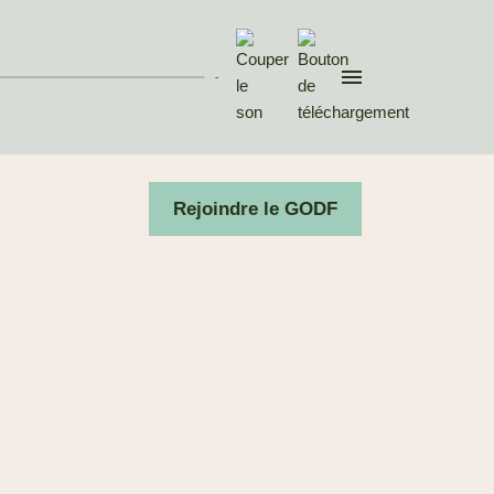
Invité : Christophe
DEVILLERS, rédacteur en
che...
-
03 Mai. 2026
Divers aspects de la pensée
contemporaine
Rejoindre le GODF
Après les
municipales, réunir
ce qui est épars
Invité : Pierre BERTINOTTI,
Grand Maître du Gra...
05 Avr. 2026
Divers aspects de la pensée
contemporaine
Raffermir la
République, les