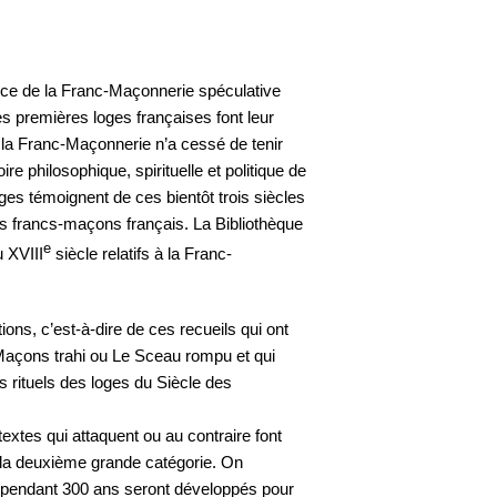
Invité : Gilles KEPEL,
politologue et essayiste...
06 Oct. 2024
ce de la Franc-Maçonnerie spéculative
 premières loges françaises font leur
 la Franc-Maçonnerie n’a cessé de tenir
Divers aspects de la pensée
contemporaine
ire philosophique, spirituelle et politique de
Entretien avec
ges témoignent de ces bientôt trois siècles
Nicolas PENIN,
s francs-maçons français. La Bibliothèque
Grand Maître du G...
e
u XVIII
siècle relatifs à la Franc-
Invité : Nicolas PENIN, Grand
Maître du Grand O...
01 Sep. 2024
tions, c’est-à-dire de ces recueils qui ont
Maçons trahi ou Le Sceau rompu et qui
es rituels des loges du Siècle des
Divers aspects de la pensée
contemporaine
textes qui attaquent ou au contraire font
Les Républiques
démocratiques en
t la deuxième grande catégorie. On
danger
 pendant 300 ans seront développés pour