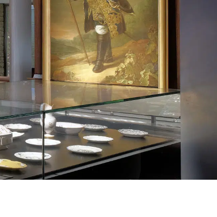
social
Invité : Pierre BERTINOTTI,
Grand Maître du Gra...
05 Oct. 2025
Divers aspects de la pensée
contemporaine
L’universalisme
émancipateur face à
ses adversa...
Invité : Philippe FOUSSIER,
vice-président d’Un...
07 Sep. 2025
Divers aspects de la pensée
contemporaine
Appel à la
constitutionnalisation